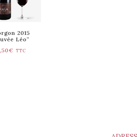
rgon 2015
uvée Léo”
,50
€
TTC
ADRES