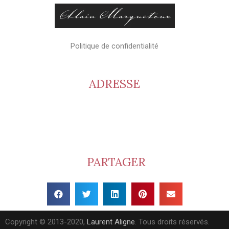
Politique de confidentialité
ADRESSE
Cave Alain Marquetoux – Crus du Beaujolais
Viticulteur récoltant
1661 route des Brouilly
69220 Saint Lager
PARTAGER
Copyright © 2013-2020,
Laurent Aligne
. Tous droits réservés.