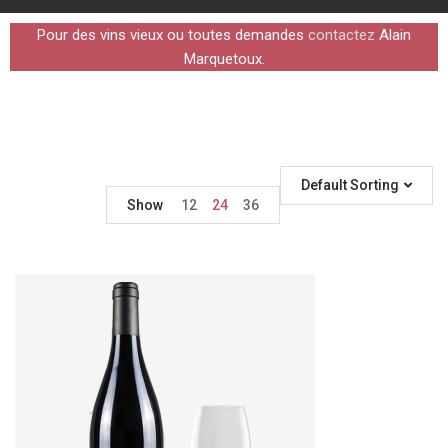
Pour des vins vieux ou toutes demandes
contactez
Alain
Marquetoux.
Default Sorting
Show
12
24
36