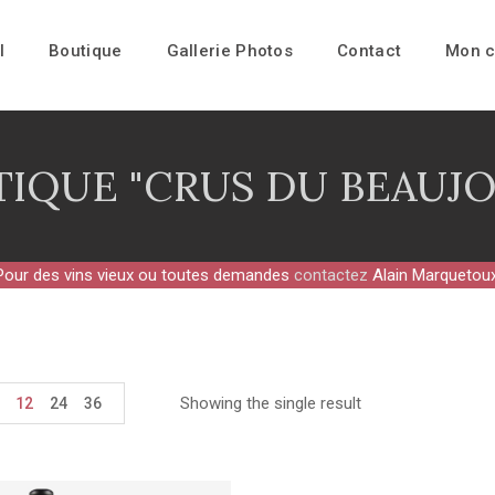
l
Boutique
Gallerie Photos
Contact
Mon 
IQUE "CRUS DU BEAUJO
Pour des vins vieux ou toutes demandes
contactez
Alain Marquetoux
Showing the single result
12
24
36