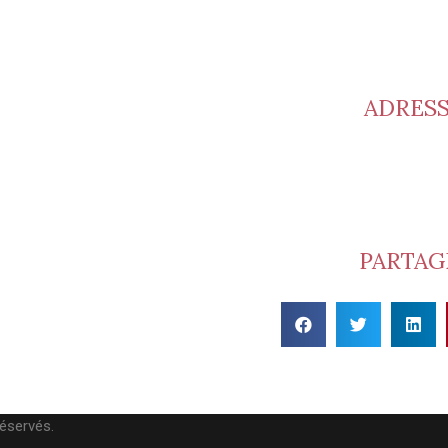
ADRES
Cave Alain Marquetoux – C
Viticulteur réco
1661 route des B
69220 Saint L
PARTAG
réservés.