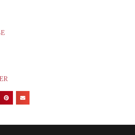
SE
rus du Beaujolais
ltant
rouilly
ager
ER