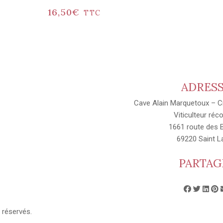
16,50
€
TTC
ADRES
Cave Alain Marquetoux – C
Viticulteur réco
1661 route des B
69220 Saint L
PARTAG
s réservés.