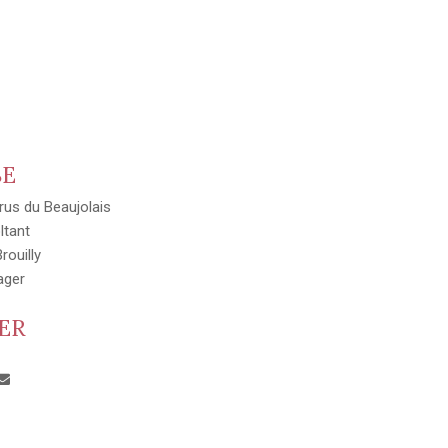
SE
rus du Beaujolais
ltant
rouilly
ager
ER