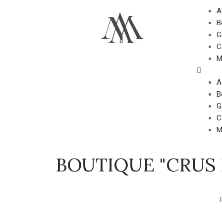
A
B
G
C
M
A
B
G
C
M
BOUTIQUE "CRUS 