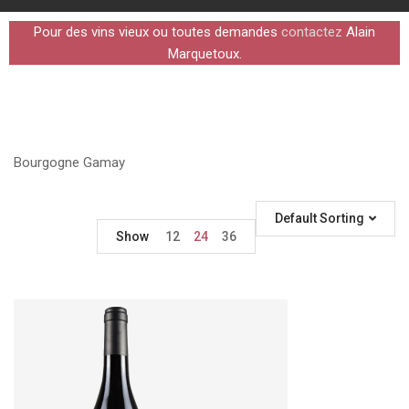
Pour des vins vieux ou toutes demandes
contactez
Alain
Marquetoux.
Bourgogne Gamay
Default Sorting
Show
12
24
36