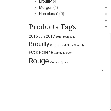
Brouilly
(4)
Morgon
(1)
Non classé
(0)
Products Tags
2015
2017
2016
2019
Bourgogne
Brouilly
Cuvée des Maîtres
Cuvée Léo
Fût de chêne
Gamay
Morgon
Rouge
Vieilles Vignes