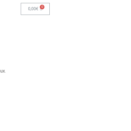
0,00
€
ux.