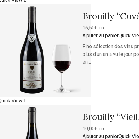
Brouilly “Cuv
16,50
€
TTC
Ajouter au panier
Quick Vi
Fine sélection des vins p
plus d’un an a vu le jour p
en…
Quick View
Brouilly “Viei
10,00
€
TTC
Ajouter au panier
Quick Vi