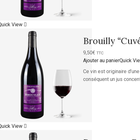
Quick View
Brouilly “Cuv
9,50
€
TTC
Ajouter au panier
Quick Vi
Ce vin est originaire d’un
conséquent un jus concent
Quick View