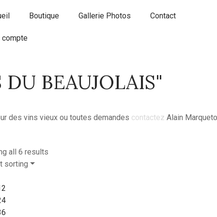
eil
Boutique
Gallerie Photos
Contact
 compte
 DU BEAUJOLAIS"
ur des vins vieux ou toutes demandes
contactez
Alain Marqueto
g all 6 results
t sorting
12
24
36