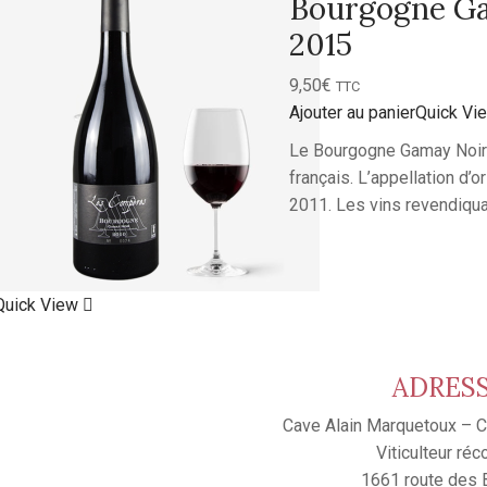
Bourgogne G
2015
9,50
€
TTC
Ajouter au panier
Quick Vi
Le Bourgogne Gamay Noir
français. L’appellation d
2011. Les vins revendiqua
Quick View
ADRES
Cave Alain Marquetoux – C
Viticulteur réc
1661 route des B