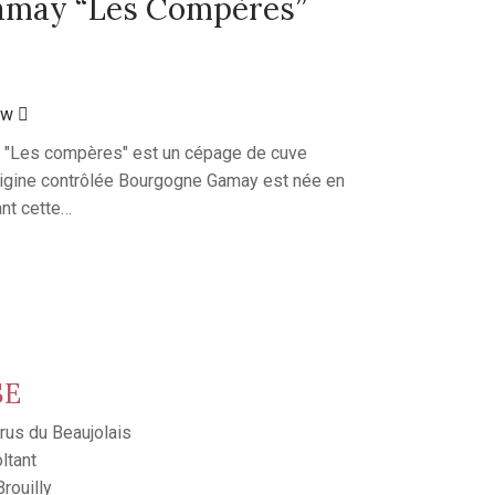
amay “Les Compères”
ew
 "Les compères" est un cépage de cuve
’origine contrôlée Bourgogne Gamay est née en
nt cette…
SE
rus du Beaujolais
oltant
rouilly