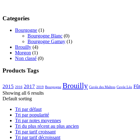
Categories
Bourgogne
(1)
Bourgogne Blanc
(0)
Bourgogne Gamay
(1)
Brouilly
(4)
Morgon
(1)
Non classé
(0)
Products Tags
Brouilly
2015
2017
Fû
2016
2019
Bourgogne
Cuvée des Maîtres
Cuvée Léo
Showing all 6 results
Default sorting
Tri par défaut
Tri par popularité
Tri par notes moyennes
Tri du plus récent au plus ancien
Tri par tarif croissant
Tri par tarif décroissant