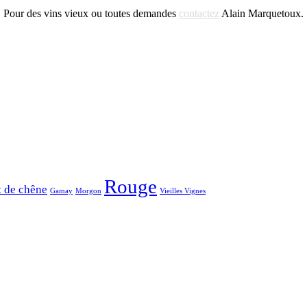
Pour des vins vieux ou toutes demandes
contactez
Alain Marquetoux.
Rouge
t de chêne
Gamay
Morgon
Vieilles Vignes