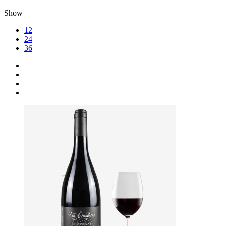
Show
12
24
36