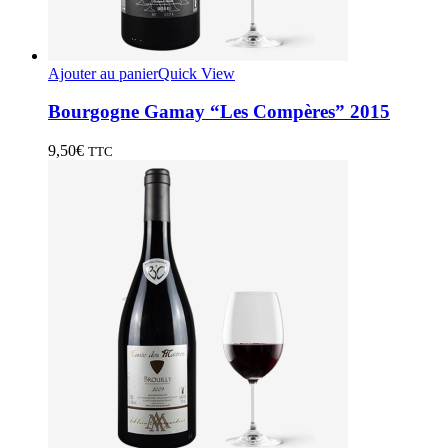
Ajouter au panier
Quick View
Bourgogne Gamay “Les Compères” 2015
9,50
€
TTC